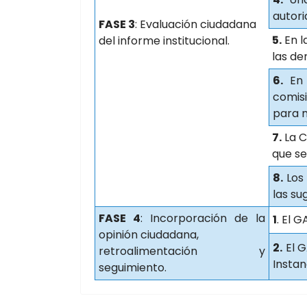
autori
FASE 3
: Evaluación ciudadana
5.
En l
del informe institucional.
las d
6.
En 
comis
para 
7.
La C
que se
8.
Los 
las su
FASE 4
: Incorporación de la
1
. El 
opinión ciudadana,
2.
El G
retroalimentación y
Instan
seguimiento.