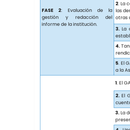
2
. La 
FASE 2
: Evaluación de la
las de
gestión y redacción del
otras 
informe de la institución.
3.
La c
establ
4.
Tant
rendic
5
. El 
a la 
1
. El 
2.
El G
cuenta
3.
La d
prese
4.
Una