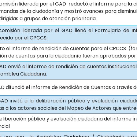
comisión liderada por el GAD redactó el informe para la c
mandas de la ciudadanía y mostró avances para disminui
dirigidas a grupos de atención prioritaria.
omisión liderada por el GAD llenó el Formulario de I
ecido por el CPCCS.
o el informe de rendición de cuentas para el CPCCS (fo
ión de cuentas para la ciudadanía fueron aprobados por 
GAD envió el informe de rendición de cuentas institucional
Asamblea Ciudadana.
GAD difundió el Informe de Rendición de Cuentas a través 
AD invitó a la deliberación pública y evaluación ciuda
s a los actores sociales del Mapeo de Actores que entr
eliberación pública y evaluación ciudadana del informe in
ncial
 vez que la Asamblea Ciudadana / Ciudadanía prese