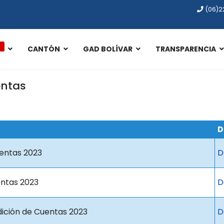
(06)2
CANTÓN
GAD BOLÍVAR
TRANSPARENCIA
entas
D
uentas 2023
D
entas 2023
D
dición de Cuentas 2023
D