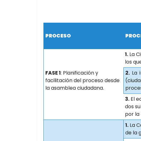
PROCESO
PROC
1.
La C
los qu
FASE 1
: Planificación y
2.
La i
facilitación del proceso desde
(ciud
la asamblea ciudadana.
proce
3.
El e
dos su
por la
1.
La C
de la 